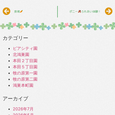
食育
ポニー
ふれあい体験！
カテゴリー
ピアシティ園
北鴻巣園
本田２丁目園
本田５丁目園
牧の原第一園
牧の原第二園
鴻巣本町園
アーカイブ
2026年7月
2026年5月