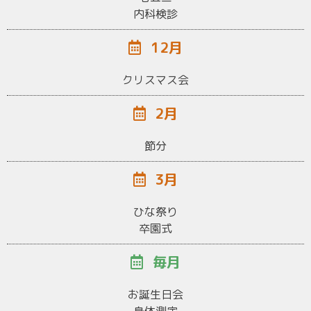
内科検診
12月
クリスマス会
2月
節分
3月
ひな祭り
卒園式
毎月
お誕生日会